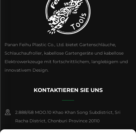
Panan Feihu Plastic Co., Ltd. bietet Gartenschläuche,
Schlauchaufroller, kabellose Gartengeräte und kabellose
Elektrowerkzeuge mit fortschrittlichem, langlebigem und
innovativem Design.
KONTAKTIEREN SIE UNS
2.888/68 MOO.10 Khao Khan Song Subdistrict, Sri
Racha District, Chonburi Province 20110
+86-15084383434