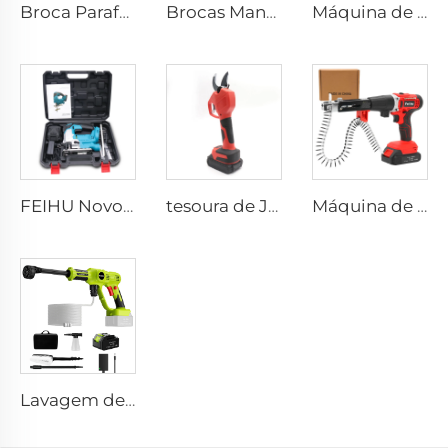
Broca Parafusadeira Profissional sem Fio 21V com Bateria de Lítio para Parafusar, Máquina de Furar Pequena para Uso em DIY
Brocas Manuais sem Fio por Atacado - Furadeiras Elétricas 21V sem Escovas, Chave de Fenda sem Fio com Mandril Metálico de 10MM
Máquina de Lavar Carro Portátil sem Fio de Alta Pressão Automática e Equipamento para Lavagem Pesada 20Bar Ferramenta para Carro e Jardim
FEIHU Novo Produto Serras Manuais para Trabalho em Madeira Serra Tico-Tico a Bateria Serra Tico-Tico sem Fio
tesoura de Jardim Elétrica a Bateria 21V de Lítio Tesoura de Poda Elétrica Industrial de 30MM em Aço com Alta Energia
Máquina de Pregar de Alta Performance com Bateria de Lítio, Portátil e Compacta, Popular por Atacado, sem Fio, para Construção Civil
Lavagem de Carro de Alta Pressão Sem Fio Mangueira de Água de Alta Pressão para Lavar Carro Máquina Automática e Equipamentos