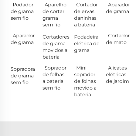
Podador
Aparelho
Cortador
Aparador
de grama
de cortar
de ervas
de grama
sem fio
grama
daninhas
sem fio
a bateria
Aparador
Cortador
Cortadores
Podadeira
de grama
de mato
de grama
elétrica de
movidos a
grama
bateria
Soprador
Mini
Alicates
Sopradora
de folhas
soprador
elétricas
de grama
a bateria
de folhas
de jardim
sem fio
sem fio
movido a
bateria