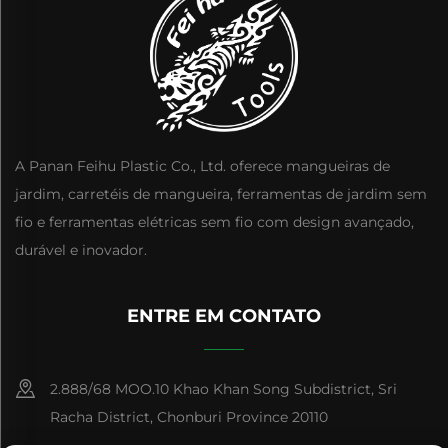
A Panan Feihu Plastic Co., Ltd. oferece mangueiras de
jardim, carretéis de mangueira, ferramentas de jardim sem
fio e ferramentas elétricas sem fio com design avançado,
durável e inovador.
ENTRE EM CONTATO
2.888/68 MOO.10 Khao Khan Song Subdistrict, Sri
Racha District, Chonburi Province 20110