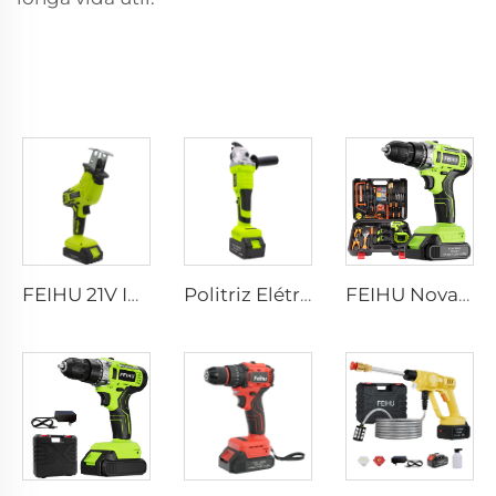
FEIHU 21V Industrial Grade Cordless Power Saw Kit DIY Handheld Saber Saw for Metal 1 Lithium Battery 1 Charger for Woodworking
Politriz Elétrica sem Escovas de Lítio Recarregável FEIHU - Máquina de Corte Personalizada - Ferramentas Elétricas - Esmerilhadeira Angular Portátil
FEIHU Nova Chegada Furadeira Sem Fio para Perfuração DIY Mini Ferramenta com Bateria de Lítio 12V/21V Sem Fio com Brocas de 10MM