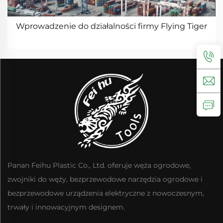
Wprowadzenie do działalności firmy Flying Tiger
Panan Feihu Plastic Co., Ltd. oferuje węża ogrodowe,
zwojniki do węży, bezprzewodowe narzędzia ogrodowe i
bezprzewodowe urządzenia elektryczne z nowoczesnym,
trwały i innowacyjnym designem.