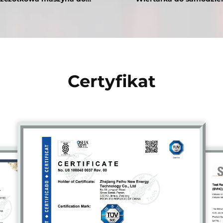
erowania, maszyna do
wiercenia Bezprzewodow
dywidualnego cięcia,
Wiert z Akumulatorem L
narzędzia, ręczna szlifierka
Jonowym 12V/21V Bezprz
kątowa
Wiertarka 10MM
Certyfikat