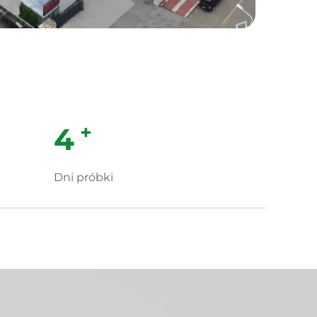
+
5
W
Dni próbki