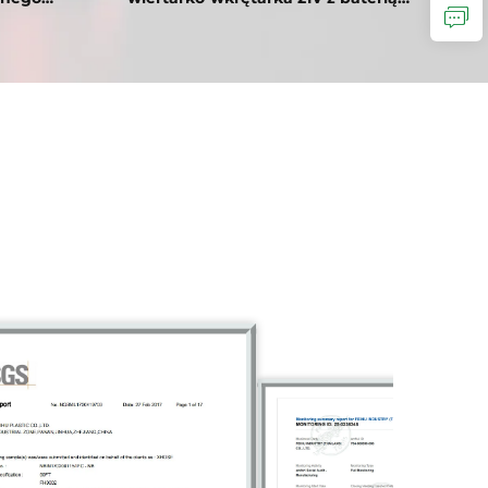
y Mini
litową, do wkręcania i małych prac
itowo-
wiertniczych, dla hobbystów
ewodowa