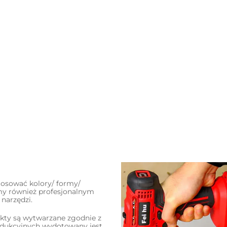
tosować kolory/ formy/
my również profesjonalnym
narzędzi.
dukty są wytwarzane zgodnie z
rodukcyjnych wydotowany jest