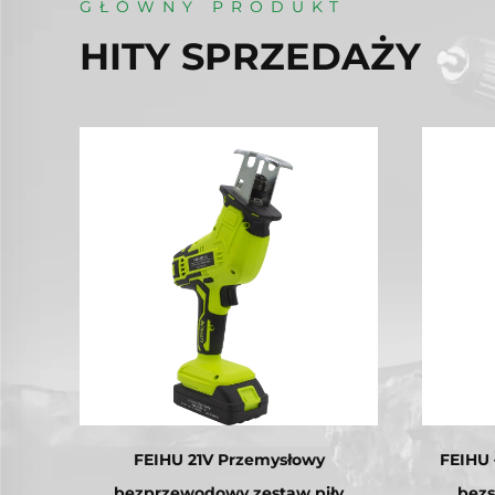
GŁÓWNY PRODUKT
HITY SPRZEDAŻY
FEIHU 21V Przemysłowy
FEIHU 
bezprzewodowy zestaw piły
bez