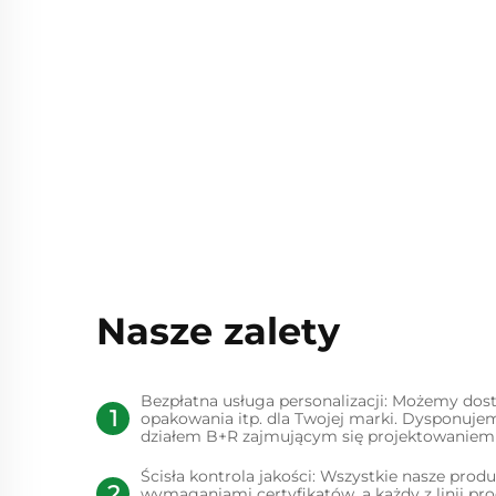
Nasze zalety
Bezpłatna usługa personalizacji: Możemy dos
opakowania itp. dla Twojej marki. Dysponuje
działem B+R zajmującym się projektowaniem 
Ścisła kontrola jakości: Wszystkie nasze pro
wymaganiami certyfikatów, a każdy z linii p