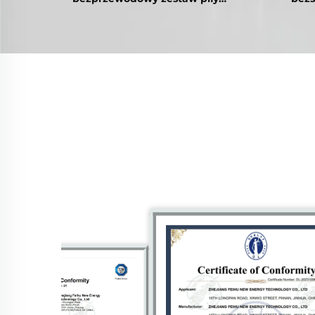
elektrycznej DIY ręczna piła
pol
tarczowa do metalu 1 bateria litowa
in
1 ładowarka do pracy z drewnem
elektro