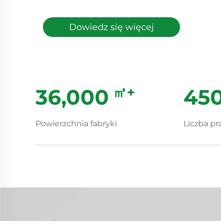
Dowiedz się więcej
㎡+
40,000
50
Powierzchnia fabryki
Liczba p