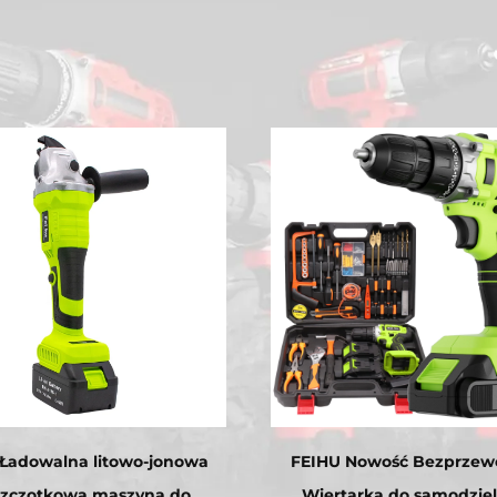
Ładowalna litowo-jonowa
FEIHU Nowość Bezprze
szczotkowa maszyna do
Wiertarka do samodzie