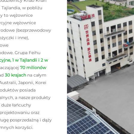
oddzielnicy Khao Khan
 Tajlandia, w pobliżu
ty to wężownice
ycyjne wężownice
grodowe (bezprzewodowy
yczki i inne),
dowe
rodowe. Grupa Feihu
ne, 1 w Tajlandii i 2 w
raczającej
70 milionów
nad
30 krajach
na całym
stralii, Japonii, Korei
produktów posiada
alnych, a nasze produkty
e duże łańcuchy
projektowaniu oraz
ługę posprzedażną i dąży
emnych korzyści.