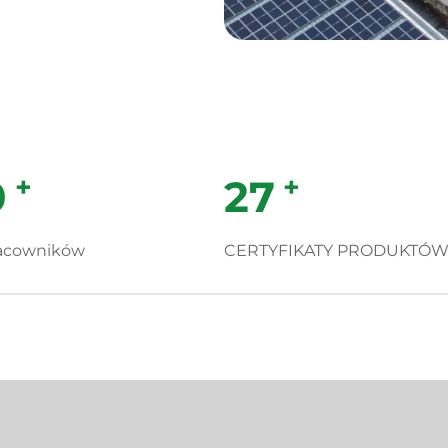
+
+
0
30
racowników
CERTYFIKATY PRODUKTÓ