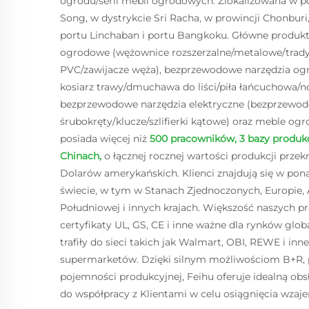
ogrodu/serii mebli ogrodowych. Zlokalizowana w p
Song, w dystrykcie Sri Racha, w prowincji Chonburi,
portu Linchaban i portu Bangkoku. Główne produk
ogrodowe (wężownice rozszerzalne/metalowe/trad
PVC/zawijacze węża), bezprzewodowe narzędzia o
kosiarz trawy/dmuchawa do liści/piła łańcuchowa/noż
bezprzewodowe narzędzia elektryczne (bezprzewo
śrubokręty/klucze/szlifierki kątowe) oraz meble og
posiada więcej niż
500 pracowników, 3 bazy produkcyj
Chinach,
o łącznej rocznej wartości produkcji przek
Dolarów amerykańskich. Klienci znajdują się w po
świecie, w tym w Stanach Zjednoczonych, Europie, Au
Południowej i innych krajach. Większość naszych 
certyfikaty UL, GS, CE i inne ważne dla rynków glob
trafiły do sieci takich jak Walmart, OBI, REWE i inn
supermarketów. Dzięki silnym możliwościom B+R, 
pojemności produkcyjnej, Feihu oferuje idealną obs
do współpracy z Klientami w celu osiągnięcia wzaj