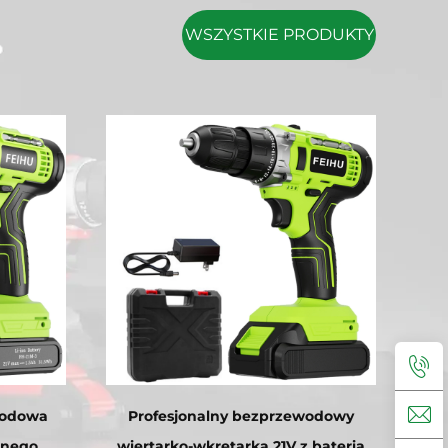
WSZYSTKIE PRODUKTY
wodowa
Profesjonalny bezprzewodowy
lnego
wiertarko-wkrętarka 21V z baterią