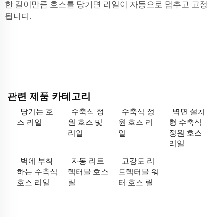
한 길이만큼 호스를 당기면 리일이 자동으로 멈추고 고정
됩니다.
관련 제품 카테고리
당기는 호
수축식 정
수축식 정
벽면 설치
스 리일
원 호스 및
원 호스 리
형 수축식
리일
일
정원 호스
리일
벽에 부착
자동 리트
고강도 리
하는 수축식
랙터블 호스
트랙터블 워
호스 리일
릴
터 호스 릴