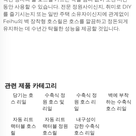
동안 사용할 수 있습니다. 전문 정원사이신지, 취미로 DIY
를 즐기시는지 또는 일반 주택 소유자이신지에 관계없이
Feihu의 벽 장착형 호스릴은 호스를 깔끔하고 정돈되게
유지하는 데 수년간 탁월한 성능을 제공할 것입니다.
관련 제품 카테고리
당기는 호
수축식 정
수축식 정
벽에 부착
스 리일
원 호스 및
원 호스 리
하는 수축식
리일
일
호스 리일
자동 리트
자동 리트
내구성이
랙터블 호스
랙터블 정원
강한 수축식
릴
호스릴
호스 리일