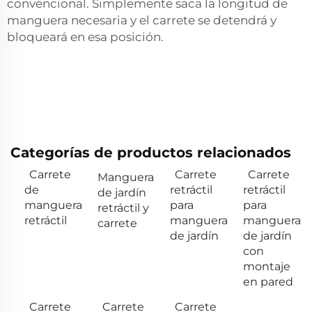
convencional. Simplemente saca la longitud de
manguera necesaria y el carrete se detendrá y
bloqueará en esa posición.
Categorías de productos relacionados
Carrete
Carrete
Carrete
Manguera
de
retráctil
retráctil
de jardín
manguera
para
para
retráctil y
retráctil
manguera
manguera
carrete
de jardín
de jardín
con
montaje
en pared
Carrete
Carrete
Carrete