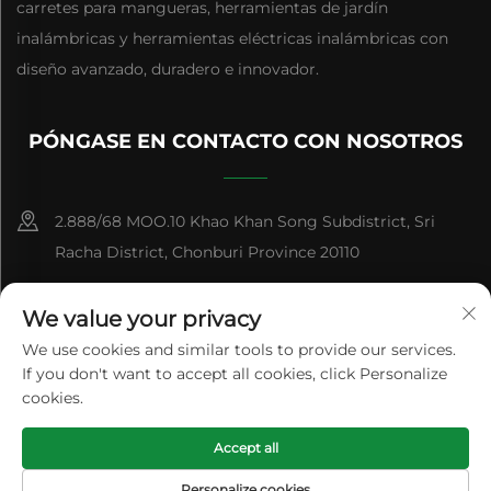
carretes para mangueras, herramientas de jardín
inalámbricas y herramientas eléctricas inalámbricas con
diseño avanzado, duradero e innovador.
PÓNGASE EN CONTACTO CON NOSOTROS
2.888/68 MOO.10 Khao Khan Song Subdistrict, Sri
Racha District, Chonburi Province 20110
+86-15084383434
We value your privacy
[email protected]
We use cookies and similar tools to provide our services.
If you don't want to accept all cookies, click Personalize
cookies.
Derechos de Autor © Panan Feihu Plastic Co., Ltd. Todos los
Accept all
Derechos Reservados
Política de privacidad
Blog
Personalize cookies