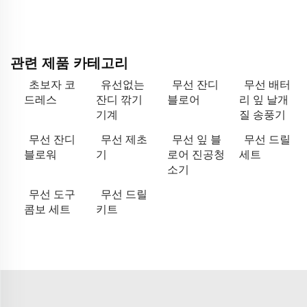
관련 제품 카테고리
초보자 코
유선없는
무선 잔디
무선 배터
드레스
잔디 깎기
블로어
리 잎 날개
기계
질 송풍기
무선 잔디
무선 제초
무선 잎 블
무선 드릴
블로워
기
로어 진공청
세트
소기
무선 도구
무선 드릴
콤보 세트
키트