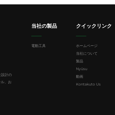
当社の製品
クイックリンク
電動工具
ホームページ
当社について
製品
Nyūsu
的な設計の
動画
ール、お
Kontakuto Us