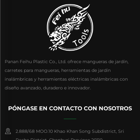
Panan Feihu Plastic Co., Ltd. ofrece mangueras de jardín,
carretes para mangueras, herramientas de jardín
inalámbricas y herramientas eléctricas inalámbricas con
diseño avanzado, duradero e innovador.
PÓNGASE EN CONTACTO CON NOSOTROS
2.888/68 MOO.10 Khao Khan Song Subdistrict, Sri