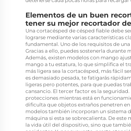
detenerse cada pocas horas para recargar 
Elementos de un buen recor
tener su mejor recortador d
Una cortacésped de césped fiable debe ser f
lograrse mediante varias características c
fundamental. Uno de los requisitos de u
Gracias a ello, puedes sostenerla durante 
Además, existen modelos con mango ajustab
mango a tu estatura, lo que simplifica el t
más ligera sea la cortacésped, más fácil ser
es demasiado pesada, te fatigarás rápida
ligeras pero potentes, para que puedas traba
cansancio. El tercer factor es la segurida
protecciones mientras está en funcionamie
dificulta que objetos extraños penetren en
modelos también incorporan un sistema d
máquina si esta se sobrecalienta. De este 
la vida útil del dispositivo, sino que tamb