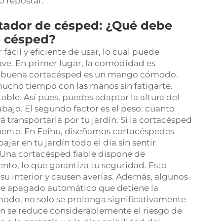
o repostar.
tador de césped: ¿Qué debe
e césped?
ácil y eficiente de usar, lo cual puede
lave. En primer lugar, la comodidad es
na buena cortacésped es un mango cómodo.
mucho tiempo con las manos sin fatigarte.
le. Así pues, puedes adaptar la altura del
rabajo. El segundo factor es el peso: cuanto
á transportarla por tu jardín. Si la cortacésped
mente. En Feihu, diseñamos cortacéspedes
jar en tu jardín todo el día sin sentir
d. Una cortacésped fiable dispone de
nto, lo que garantiza tu seguridad. Esto
 su interior y causen averías. Además, algunos
e apagado automático que detiene la
modo, no solo se prolonga significativamente
ién se reduce considerablemente el riesgo de