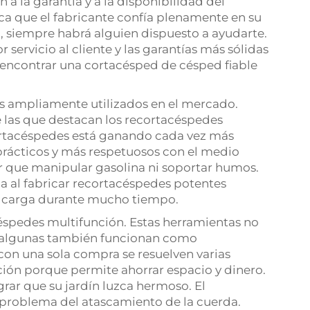
 a la garantía y a la disponibilidad del
dica que el fabricante confía plenamente en su
a, siempre habrá alguien dispuesto a ayudarte.
 servicio al cliente y las garantías más sólidas
ás encontrar una cortacésped de césped fiable
 ampliamente utilizados en el mercado.
re las que destacan los recortacéspedes
cortacéspedes está ganando cada vez más
rácticos y más respetuosos con el medio
er que manipular gasolina ni soportar humos.
a al fabricar recortacéspedes potentes
a carga durante mucho tiempo.
céspedes multifunción. Estas herramientas no
: algunas también funcionan como
on una sola compra se resuelven varias
ción porque permite ahorrar espacio y dinero.
grar que su jardín luzca hermoso. El
l problema del atascamiento de la cuerda.