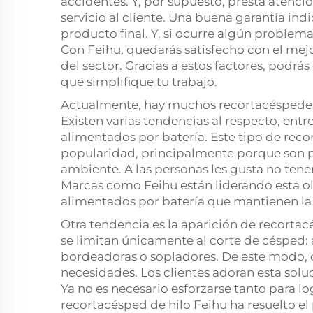
accidentes. Y, por supuesto, presta atención
servicio al cliente. Una buena garantía in
producto final. Y, si ocurre algún problem
Con Feihu, quedarás satisfecho con el mejor
del sector. Gracias a estos factores, podr
que simplifique tu trabajo.
Actualmente, hay muchos recortacéspedes
Existen varias tendencias al respecto, ent
alimentados por batería. Este tipo de re
popularidad, principalmente porque son p
ambiente. A las personas les gusta no ten
Marcas como Feihu están liderando esta ol
alimentados por batería que mantienen l
Otra tendencia es la aparición de recorta
se limitan únicamente al corte de césped
bordeadoras o sopladores. De este modo, c
necesidades. Los clientes adoran esta solu
Ya no es necesario esforzarse tanto para lo
recortacésped de hilo Feihu ha resuelto e