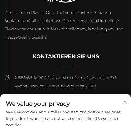
Panan Feihu Plastic Co., Ltd. bietet Gartenschläuche,
Schlauchaufroller, kabellose Gartengeräte und kabellose
Elektrowerkzeuge mit fortschrittlichem, langlebigem und
innovativem Design.
KONTAKTIEREN SIE UNS
2.888/68 MOO.10 Khao Khan Song Subdistrict, Sri
Racha District, Chonburi Province 20110
+86-15084383434
We value your privacy
[email protected]
We use cookies and similar tools to provide our services.
If you don't want to accept all cookies, click Personalize
cookies.