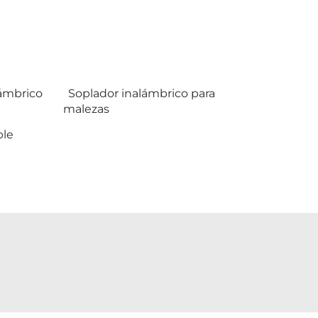
lámbrico
Soplador inalámbrico para
malezas
ble