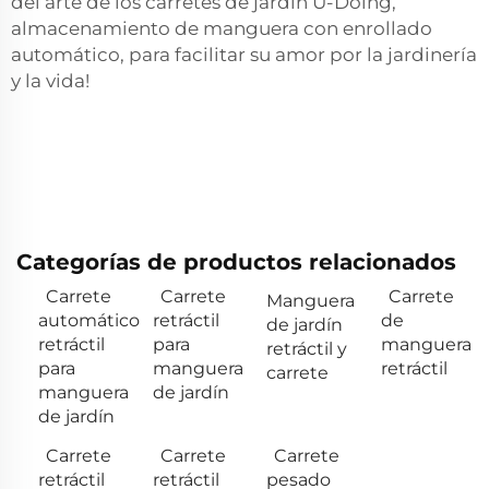
del arte de los carretes de jardín U-Doing,
almacenamiento de manguera con enrollado
automático, para facilitar su amor por la jardinería
y la vida!
Categorías de productos relacionados
Carrete
Carrete
Carrete
Manguera
automático
retráctil
de
de jardín
retráctil
para
manguera
retráctil y
para
manguera
retráctil
carrete
manguera
de jardín
de jardín
Carrete
Carrete
Carrete
retráctil
retráctil
pesado