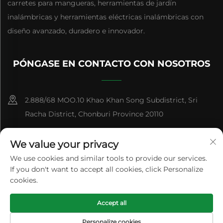
carretes para mangueras, herramientas de jardín
inalámbricas y herramientas eléctricas inalámbricas con
diseño avanzado, duradero e innovador.
PÓNGASE EN CONTACTO CON NOSOTROS
2.888/68 MOO.10 Khao Khan Song Subdistrict, Sri
Racha District, Chonburi Province 20110
+86-15084383434
We value your privacy
[email protected]
We use cookies and similar tools to provide our services.
If you don't want to accept all cookies, click Personalize
cookies.
Derechos de Autor © Panan Feihu Plastic Co., Ltd. Todos los
Accept all
Derechos Reservados
Política de privacidad
Blog
Personalize cookies