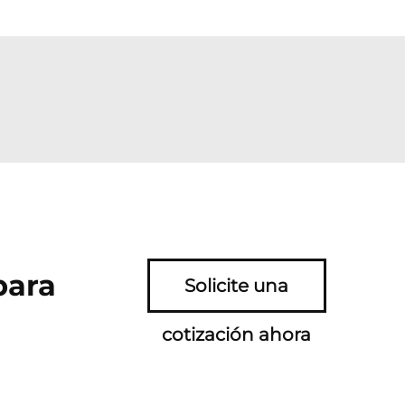
para
Solicite una
cotización ahora