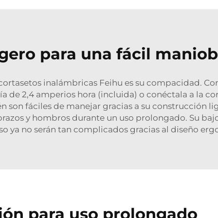
igero para una fácil maniob
 cortasetos inalámbricas Feihu es su compacidad. Con 
ería de 2,4 amperios hora (incluida) o conéctala a la c
én son fáciles de manejar gracias a su construcción li
brazos y hombros durante un uso prolongado. Su baj
cceso ya no serán tan complicados gracias al diseño e
ción para uso prolongado