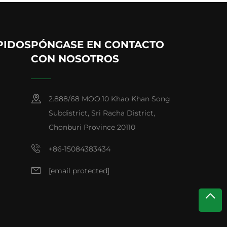
PIDOS
PÓNGASE EN CONTACTO
CON NOSOTROS
2.888/68 MOO.10 Khao Khan Song
Subdistrict, Sri Racha District,
Chonburi Province 20110
+86-15084383434
[email protected]