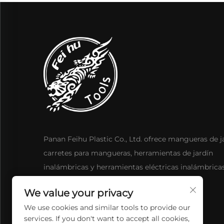
Panan Feihu Plastic Co., Ltd. ofrece mangueras de j
carretes para mangueras, herramientas de jardín
inalámbricas y herramientas eléctricas inalámbrica
diseño avanzado, duradero e innovador.
We value your privacy
We use cookies and similar tools to provide our
services. If you don't want to accept all cookies,