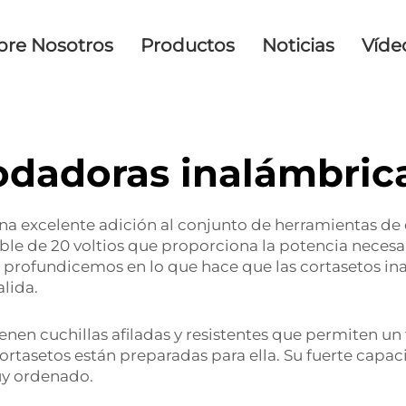
bre Nosotros
Productos
Noticias
Víde
podadoras inalámbrica
na excelente adición al conjunto de herramientas de c
able de 20 voltios que proporciona la potencia necesar
 que profundicemos en lo que hace que las cortasetos 
alida.
ienen cuchillas afiladas y resistentes que permiten un
s cortasetos están preparadas para ella. Su fuerte capa
uy ordenado.