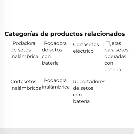
Categorías de productos relacionados
Podadora
Podadora
Tijeras
Cortasetos
de setos
de setos
para setos
eléctrico
inalámbrica
con
operadas
batería
con
batería
Podadora
Cortasetos
Recortadores
inalámbrica
inalámbricos
de setos
con
batería