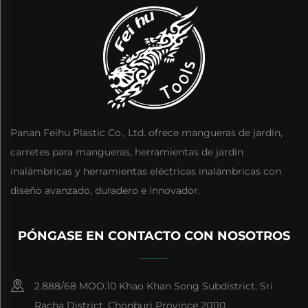
Panan Feihu Plastic Co., Ltd. ofrece mangueras de jardín,
carretes para mangueras, herramientas de jardín
inalámbricas y herramientas eléctricas inalámbricas con
diseño avanzado, duradero e innovador.
PÓNGASE EN CONTACTO CON NOSOTROS
2.888/68 MOO.10 Khao Khan Song Subdistrict, Sri
Racha District, Chonburi Province 20110