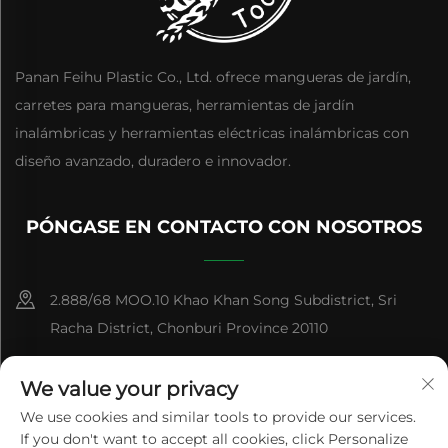
Panan Feihu Plastic Co., Ltd. ofrece mangueras de jardín,
carretes para mangueras, herramientas de jardín
inalámbricas y herramientas eléctricas inalámbricas con
diseño avanzado, duradero e innovador.
PÓNGASE EN CONTACTO CON NOSOTROS
2.888/68 MOO.10 Khao Khan Song Subdistrict, Sri
Racha District, Chonburi Province 20110
+86-15084383434
We value your privacy
[email protected]
We use cookies and similar tools to provide our services.
If you don't want to accept all cookies, click Personalize