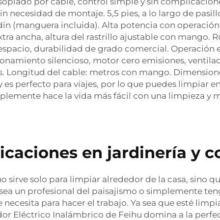
oplado por cable, control simple y sin complicacione
in necesidad de montaje. 5,5 pies, a lo largo de pasill
jardín (manguera incluida). Alta potencia con operac
ra ancha, altura del rastrillo ajustable con mango. 
espacio, durabilidad de grado comercial. Operación e
ionamiento silencioso, motor cero emisiones, ventilad
s. Longitud del cable: metros con mango. Dimensiones d
 es perfecto para viajes, por lo que puedes limpiar e
plemente hace la vida más fácil con una limpieza y 
licaciones en jardinería y 
 sirve solo para limpiar alrededor de la casa, sino q
 sea un profesional del paisajismo o simplemente teng
ue necesita para hacer el trabajo. Ya sea que esté lim
lador Eléctrico Inalámbrico de Feihu domina a la perf