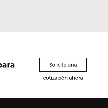
para
Solicite una
cotización ahora