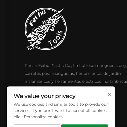
Panan Feihu Plastic Co., Ltd. ofrece mangueras de j
carretes para mangueras, herramientas de jardín
inalámbricas y herramientas eléctricas inalámbrica
diseño avanzado, duradero e innovador.
We value your privacy
We use cookies and similar tools to provide our
services. If you don't want to accept all cookies,
click Personalize cookies.