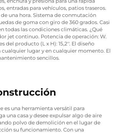
s, enchufa y presiona para una rápida
os, entradas para vehículos, patios traseros.
ión de una hora. Sistema de conmutación
Ruedas de goma con giro de 360 grados. Casi
n todas las condiciones climáticas. ¿Qué
or jet continuo. Potencia de operación: W.
el producto (L x H): 15,2''. El diseño
n cualquier lugar y en cualquier momento. El
mantenimiento sencillos.
construcción
ue es una herramienta versátil para
a una casa y desee expulsar algo de aire
piando polvo de demolición en el lugar de
ección su funcionamiento. Con una