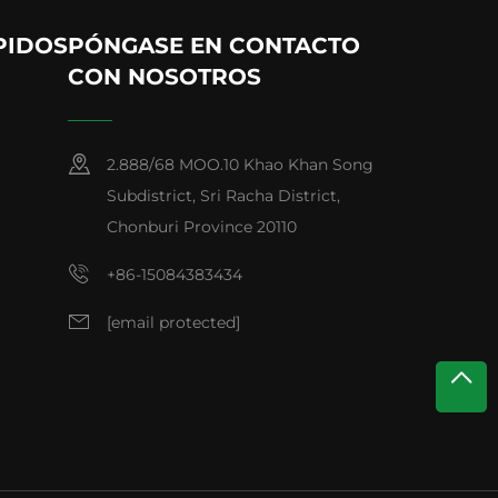
PIDOS
PÓNGASE EN CONTACTO
CON NOSOTROS
2.888/68 MOO.10 Khao Khan Song
Subdistrict, Sri Racha District,
Chonburi Province 20110
+86-15084383434
[email protected]