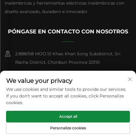
inalámbricas y herramientas eléctricas inalámbricas con
diseño avanzado, duradero e innovador.
PÓNGASE EN CONTACTO CON NOSOTROS
2.888/68 MOO.10 Khao Khan Song Subdistrict, Sri
Racha District, Chonburi Province 20110
+86-15084383434
We value your privacy
[email protected]
We use cookies and similar tools to provide our services.
If you don't want to accept all cookies, click Personalize
cookies.
Derechos de Autor © Panan Feihu Plastic Co., Ltd. Todos los
Accept all
Derechos Reservados
Política de privacidad
Blog
Personalize cookies
PÁGINA DE
CORREO