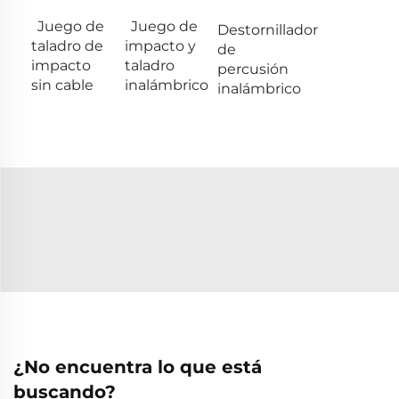
Juego de
Juego de
Destornillador
taladro de
impacto y
de
impacto
taladro
percusión
sin cable
inalámbrico
inalámbrico
¿No encuentra lo que está
buscando?