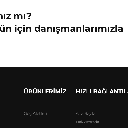
nız mı?
ün için danışmanlarımızla
ÜRÜNLERIMIZ
HIZLI BAĞLANTI
Güç Aletleri
Ana Sayfa
Hakkımızda