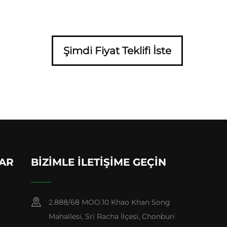
Şimdi Fiyat Teklifi İste
LAR
BIZIMLE İLETIŞIME GEÇIN
2.888/68 MOO.10 Khao Khan Song
Mahallesi, Sri Racha İlçesi, Chonburi