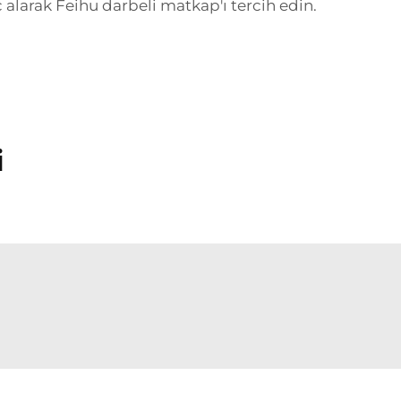
ç alarak Feihu darbeli matkap'ı tercih edin.
i