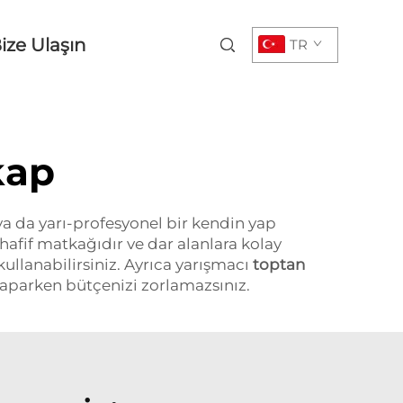
ize Ulaşın
TR
kap
 ya da yarı-profesyonel bir kendin yap
afif matkağıdır ve dar alanlara kolay
llanabilirsiniz. Ayrıca yarışmacı
toptan
u yaparken bütçenizi zorlamazsınız.