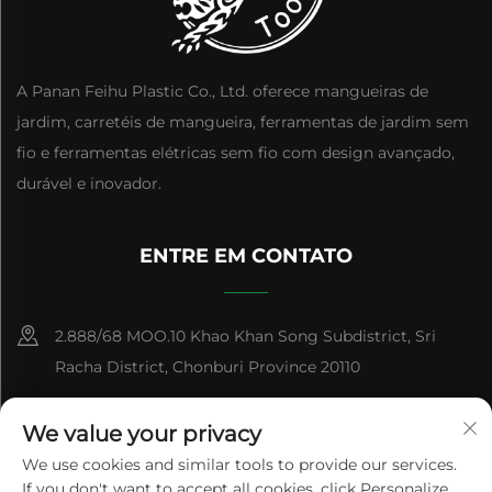
A Panan Feihu Plastic Co., Ltd. oferece mangueiras de
jardim, carretéis de mangueira, ferramentas de jardim sem
fio e ferramentas elétricas sem fio com design avançado,
durável e inovador.
ENTRE EM CONTATO
2.888/68 MOO.10 Khao Khan Song Subdistrict, Sri
Racha District, Chonburi Province 20110
+86-15084383434
We value your privacy
[email protected]
We use cookies and similar tools to provide our services.
If you don't want to accept all cookies, click Personalize