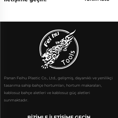
Panan Feihu Plastic Co., Ltd., gelişmiş, dayanıklı ve yenilikçi
tasarıma sahip bahçe hortumları, hortum makaraları,
kablosuz bahçe aletleri ve kablosuz güç aletleri
sunmaktadır.
BIZIMLE İLETIŞIME GEÇIN