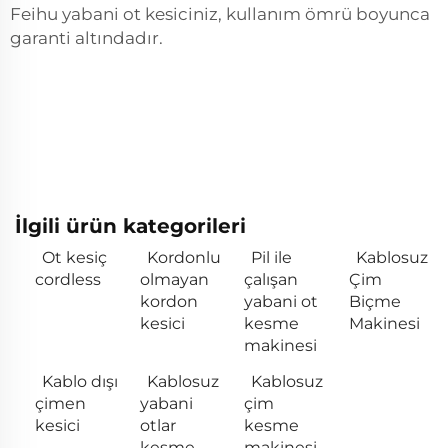
Feihu yabani ot kesiciniz, kullanım ömrü boyunca
garanti altındadır.
İlgili ürün kategorileri
Ot kesiç
Kordonlu
Pil ile
Kablosuz
cordless
olmayan
çalışan
Çim
kordon
yabani ot
Biçme
kesici
kesme
Makinesi
makinesi
Kablo dışı
Kablosuz
Kablosuz
çimen
yabani
çim
kesici
otlar
kesme
kesme
makinesi