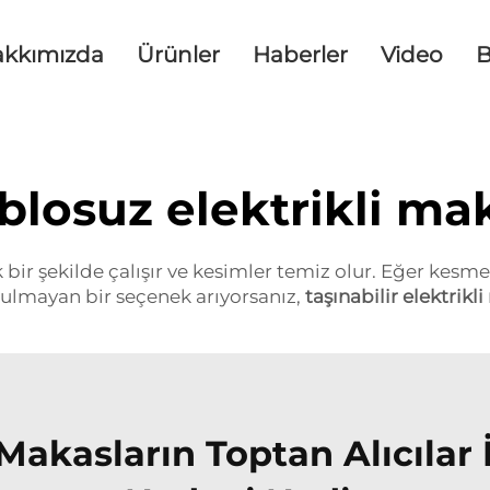
akkımızda
Ürünler
Haberler
Video
B
blosuz elektrikli ma
ir şekilde çalışır ve kesimler temiz olur. Eğer kesm
orulmayan bir seçenek arıyorsanız,
taşınabilir elektrik
 Makasların Toptan Alıcılar 