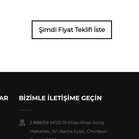
Şimdi Fiyat Teklifi İste
LAR
BIZIMLE İLETIŞIME GEÇIN
2.888/68 MOO.10 Khao Khan Song
Mahallesi, Sri Racha İlçesi, Chonburi