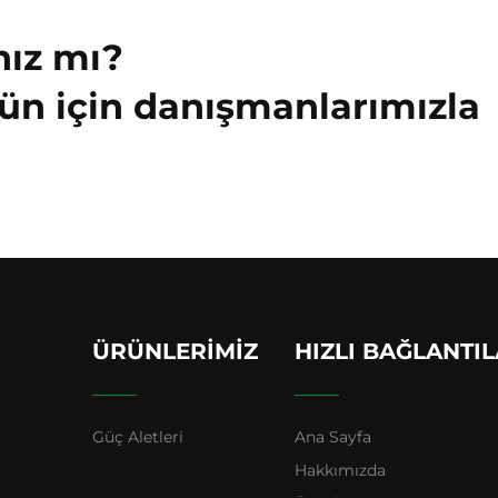
nız mı?
ün için danışmanlarımızla
ÜRÜNLERIMIZ
HIZLI BAĞLANTI
Güç Aletleri
Ana Sayfa
Hakkımızda