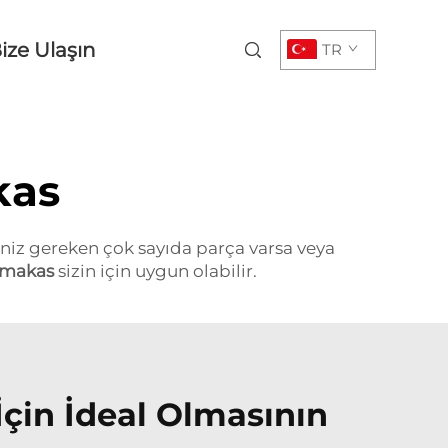
ize Ulaşın
TR
kas
eniz gereken çok sayıda parça varsa veya
li makas
sizin için uygun olabilir.
İçin İdeal Olmasının