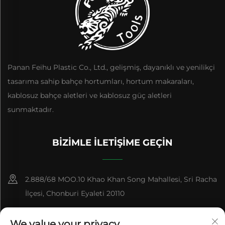
Panan Feihu Plastic Co., Ltd., gelişmiş, dayanıklı ve yenilikçi
tasarıma sahip bahçe hortumları, hortum makaraları,
kablosuz bahçe aletleri ve kablosuz güç aletleri
sunmaktadır.
BIZIMLE İLETIŞIME GEÇIN
2.888/68 MOO.10 Khao Khan Song Mahallesi, Sri Racha
İlçesi, Chonburi Eyaleti 20110
+86-15084383434
We value your privacy