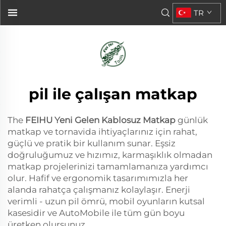
FEIHU Yeni Gelen Kablosuz Matkap&...">
TR
pil ile çalışan matkap
The
FEIHU Yeni Gelen Kablosuz Matkap
günlük
matkap ve tornavida ihtiyaçlarınız için rahat,
güçlü ve pratik bir kullanım sunar. Eşsiz
doğruluğumuz ve hızımız, karmaşıklık olmadan
matkap projelerinizi tamamlamanıza yardımcı
olur. Hafif ve ergonomik tasarımımızla her
alanda rahatça çalışmanız kolaylaşır. Enerji
verimli - uzun pil ömrü, mobil oyunların kutsal
kasesidir ve AutoMobile ile tüm gün boyu
üretken olursunuz.