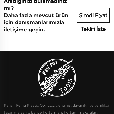
Aradığınızı bulamadınız
mı?
Daha fazla mevcut ürün
Şimdi Fiyat
için danışmanlarımızla
Teklifi İste
iletişime geçin.
Panan Feihu Plastic Co., Ltd., gelişmiş, dayanıklı ve yenilikçi
tasarıma sahip bahçe hortumları, hortum makaraları,