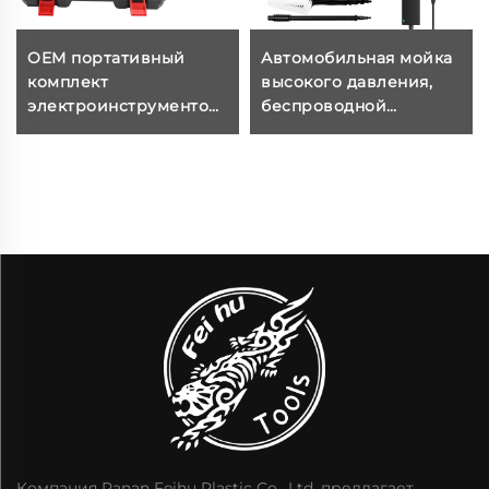
OEM портативный
Автомобильная мойка
комплект
высокого давления,
электроинструментов,
беспроводной
аккумуляторная дрель,
водяной пистолет
популярная и прочная
высокого давления,
аккумуляторная дрель
машина для мойки
с литиевой батареей
автомобилей
для обработки дерева,
автоматическая и
применение в
оборудование
домашних условиях
Компания Panan Feihu Plastic Co., Ltd. предлагает