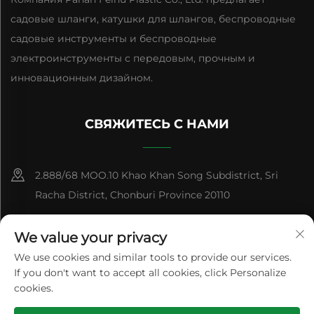
садовые шланги, катушки для шлангов, беспроводные
садовые инструменты и беспроводные
электроинструменты с передовым, прочным и
инновационным дизайном.
СВЯЖИТЕСЬ С НАМИ
2.888/68 MOO.10 Khao Khan Song Subdistrict, Sri
Racha District, Chonburi Province 20110
+86-15084383434
We value your privacy
[email protected]
We use cookies and similar tools to provide our services.
If you don't want to accept all cookies, click Personalize
cookies.
© Авторское право Panan Feihu Plastic Co., Ltd. Все права