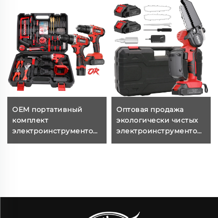
OEM портативный
Оптовая продажа
комплект
экологически чистых
электроинструментов,
электроинструментов,
аккумуляторная дрель,
беспроводная мини-
популярная и прочная
электропила 21 В для
аккумуляторная дрель
садовых работ
с литиевой батареей
для обработки дерева,
применение в
домашних условиях