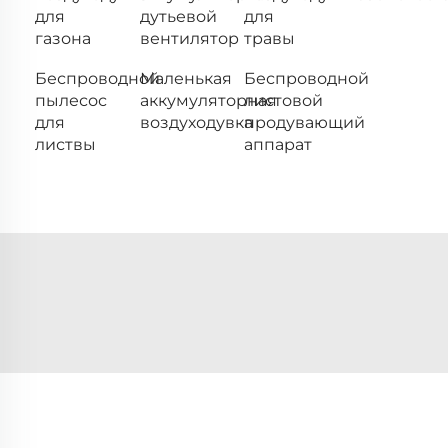
для
дутьевой
для
газона
вентилятор
травы
Беспроводной
Маленькая
Беспроводной
пылесос
аккумуляторная
листовой
для
воздуходувка
продувающий
листвы
аппарат