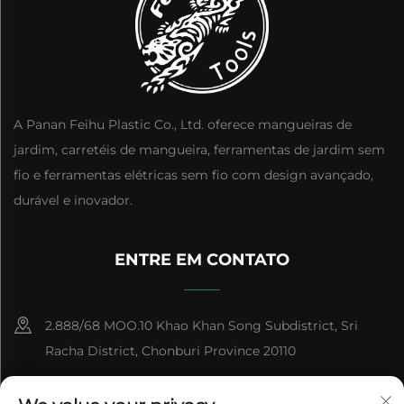
A Panan Feihu Plastic Co., Ltd. oferece mangueiras de
jardim, carretéis de mangueira, ferramentas de jardim sem
fio e ferramentas elétricas sem fio com design avançado,
durável e inovador.
ENTRE EM CONTATO
2.888/68 MOO.10 Khao Khan Song Subdistrict, Sri
Racha District, Chonburi Province 20110
+86-15084383434