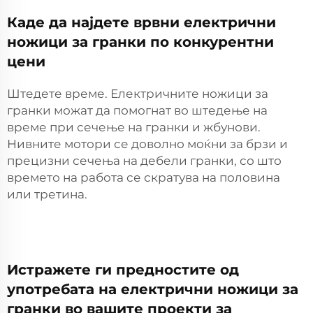
Каде да најдете врвни електрични
ножици за гранки по конкурентни
цени
Штедете време. Електричните ножици за
гранки можат да помогнат во штедење на
време при сечење на гранки и жбунови.
Нивните мотори се доволно моќни за брзи и
прецизни сечења на дебели гранки, со што
времето на работа се скратува на половина
или третина.
Истражете ги предностите од
употребата на електрични ножици за
гранки во вашите проекти за