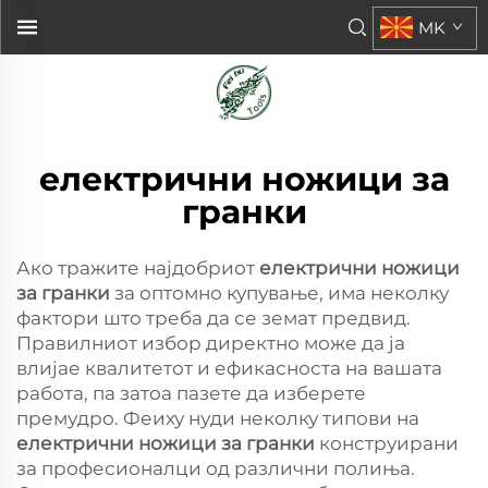
MK
електрични ножици за
гранки
Ако тражите најдобриот
електрични ножици
за гранки
за оптомно купување, има неколку
фактори што треба да се земат предвид.
Правилниот избор директно може да ја
влијае квалитетот и ефикасноста на вашата
работа, па затоа пазете да изберете
премудро. Феиху нуди неколку типови на
електрични ножици за гранки
конструирани
за професионалци од различни полиња.