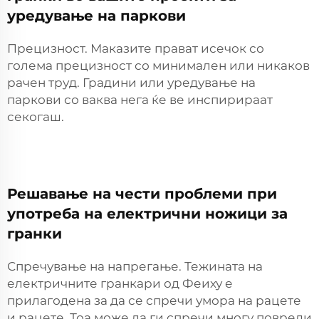
уредување на паркови
Прецизност. Маказите прават исечок со
голема прецизност со минимален или никаков
рачен труд. Градини или уредување на
паркови со ваква нега ќе ве инспирираат
секогаш.
Решавање на чести проблеми при
употреба на електрични ножици за
гранки
Спречување на напрегање. Тежината на
електричните гранкари од Феиху е
прилагодена за да се спречи умора на рацете
и рацете. Тоа може да ги спречи многу повреди