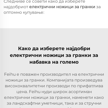
Следниве се совети како да изберете
најдобриот
електрични ножици за гранки
за
оптомно купување:
Како да изберете најдобри
електрични ножици за гранки за
набавка на големо
Feihu е поважен производител на електрични
ножици за гранки. Компанијата произведува
висококвалитетни производи по прифатлива
цена. Feihu нуди широк асортиман
електрични ножици за гранки, наменети како
за ландскафтни уметници, така и за стручни