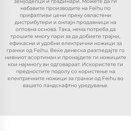
земјоделци и градинари. Можете да ги
набавите производите на Feihu по
прифатливи цени преку овластени
дистрибутери и онлајн продавници на
оптовна основа. Така, нема потреба да
трошите многу пари за да добиете трајни,
ефикасни и удобни електрични ножици за
гранки од Feihu. Веќе денеска разгледајте го
нивниот асортиман и пронајдете ги ножиците
кои најмногу ви одговараат. Искористете ги
предностите подолу со користење на
електричните ножици за гранки од Feihu во
вашето ландскафтно уредување.