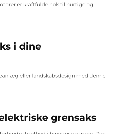
torer er kraftfulde nok til hurtige og
ks i dine
aveanlæg eller landskabsdesign med denne
lektriske grensaks
t forhindre træthed i hænder og arme. Den