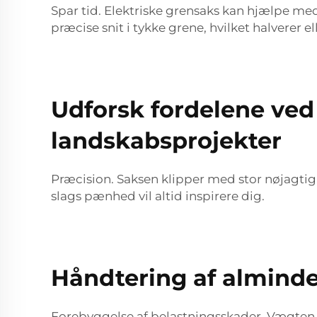
Spar tid. Elektriske grensaks kan hjælpe med 
præcise snit i tykke grene, hvilket halverer el
Udforsk fordelene ved 
landskabsprojekter
Præcision. Saksen klipper med stor nøjagti
slags pænhed vil altid inspirere dig.
Håndtering af almind
Forebyggelse af belastningsskader. Vægten p