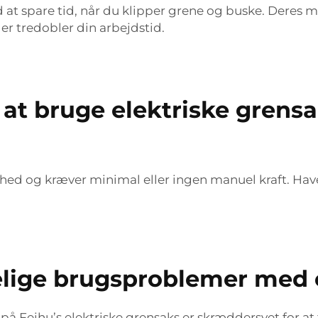
at spare tid, når du klipper grene og buske. Deres mo
ler tredobler din arbejdstid.
at bruge elektriske grensa
ghed og kræver minimal eller ingen manuel kraft. H
elige brugsproblemer med e
å Feihu’s elektriske grensaks er skræddersyet for a