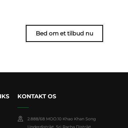
Bed om et tilbud nu
NKS
KONTAKT OS
2.888/68 MOO.10 Khao Khan Song
Underdistrikt, Sri Racha Distrikt,