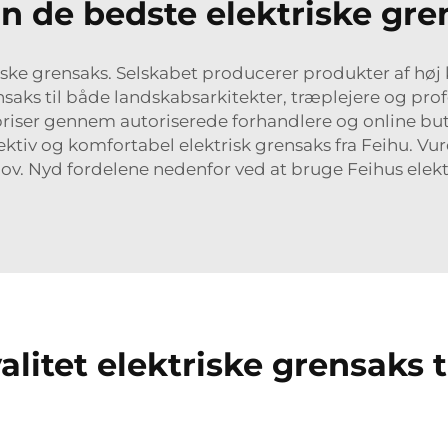
de bedste elektriske gren
iske grensaks. Selskabet producerer produkter af høj 
rensaks til både landskabsarkitekter, træplejere og p
priser gennem autoriserede forhandlere og online buti
fektiv og komfortabel elektrisk grensaks fra Feihu. Vu
hov. Nyd fordelene nedenfor ved at bruge Feihus elekt
litet elektriske grensaks 