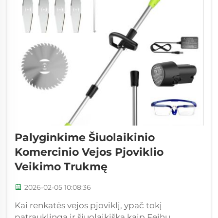
Palyginkime Šiuolaikinio
Komercinio Vejos Pjoviklio
Veikimo Trukmę
2026-02-05 10:08:36
Kai renkatės vejos pjoviklį, ypač tokį
patrauklingą ir šiuolaikišką kaip Feihu