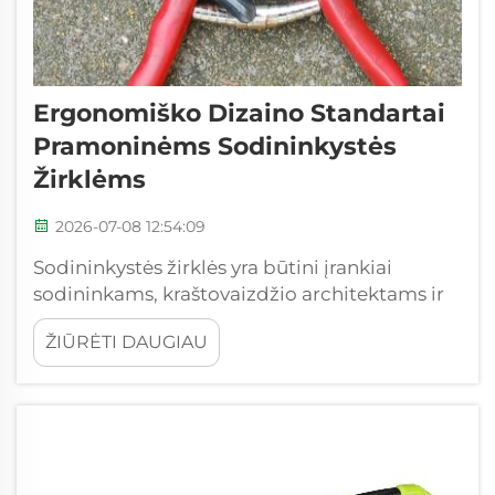
Ergonomiško Dizaino Standartai
Pramoninėms Sodininkystės
Žirklėms
2026-07-08 12:54:09
Sodininkystės žirklės yra būtini įrankiai
sodininkams, kraštovaizdžio architektams ir
žemės ūkio darbuotojams, kuriems reikia
ŽIŪRĖTI DAUGIAU
palaikyti augalus sveikus, gerai suformuotus
ir derlingus. Ar tai būtų gėlių, krūmų ar
vaismedžių pjovimas – patikimi žirklių
įrankiai gali padaryti kiekvieną darbą...