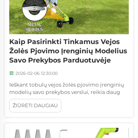
Kaip Pasirinkti Tinkamus Vejos
Žolės Pjovimo Įrenginių Modelius
Savo Prekybos Parduotuvėje
2026-02-06 12:30:00
Ieškant tobulų vejos žolės pjovimo įrenginių
modelių savo prekybos verslui, reikia daug
darbo. Jūs norite siūlyti produktus, kurių
ŽIŪRĖTI DAUGIAU
klientai tikrai norėtų ir reikėtų. „Feihu“
supranta, kas yra geras žolės pjovimo
įrenginys. Turime dalykų, kurie patinka
visiems skirtingiems...