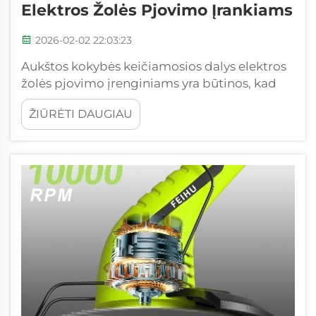
Elektros Žolės Pjovimo Įrankiams
2026-02-02 22:03:23
Aukštos kokybės keičiamosios dalys elektros
žolės pjovimo įrenginiams yra būtinos, kad
prietaisas veiktų tinkamai. Kalbant apie
ŽIŪRĖTI DAUGIAU
komercinį elektros žolės pjovimo įrenginį,
reikia užtikrinti, kad jis toliau veiktų efektyviai.
Gerų dalių ...