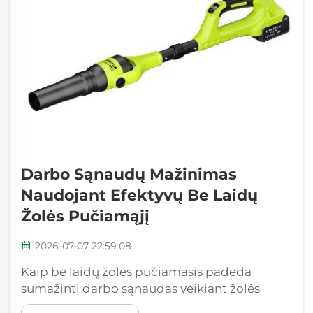
Darbo Sąnaudų Mažinimas
Naudojant Efektyvų Be Laidų
Žolės Pučiamąjį
2026-07-07 22:59:08
Kaip be laidų žolės pučiamasis padeda
sumažinti darbo sąnaudas veikiant žolės
priežiūros srityje. Be laidų žolės pučiamasis