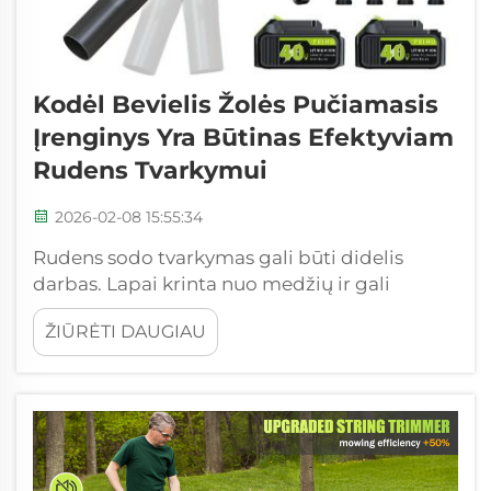
Kodėl Bevielis Žolės Pučiamasis
Įrenginys Yra Būtinas Efektyviam
Rudens Tvarkymui
2026-02-08 15:55:34
Rudens sodo tvarkymas gali būti didelis
darbas. Lapai krinta nuo medžių ir gali
uždengti visą jūsų sodą. Belaidis vejos
ŽIŪRĖTI DAUGIAU
pučiamasis įrenginys yra nepaprastai patogus
įrankis, jei norite, kad jūsų sodas atrodytų
gražiai ir tvarkingai. Jis pagreitina tvarkymą ir
yra daug mažiau nešvarus. ...