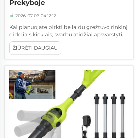
Prekyboje
2026-07-06 04:12:12
Kai planuojate pirkti be laidų gręžtuvo rinkinį
dideliais kiekiais, svarbu atidžiai apsvarstyti,
kur ir kaip jį įsigyti. „Feihu“ žinome, kad
ŽIŪRĖTI DAUGIAU
tinkamo tiekėjo pasirinkimas gali labai
paveikti rezultatus. Jums reikia tiekėjo, kuris
supranta rinką ir gali siūlyti...