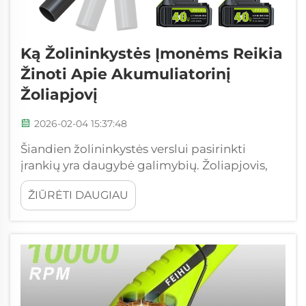
Ką Žolininkystės Įmonėms Reikia
Žinoti Apie Akumuliatorinį
Žoliapjovį
2026-02-04 15:37:48
Šiandien žolininkystės verslui pasirinkti
įrankių yra daugybė galimybių. Žoliapjovis,
dar vadinamas virveliniu žoliapjoviu, yra
ŽIŪRĖTI DAUGIAU
vienas naudingiausių įrenginių sode.
Akumuliatoriniai žoliapjoviai – dabar,
atsižvelgiant į naujausius technologijų
pasiekimus ...