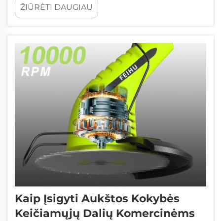
ŽIŪRĖTI DAUGIAU
išvengti per didelio triukšmo, belaidis žolei
pjauti skirtas šepečio tipuko įrankis turi būti
jūsų įrankių dėžėje.&...
Kaip Įsigyti Aukštos Kokybės
Keičiamųjų Dalių Komercinėms