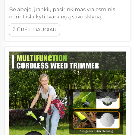
Be abejo, įrankių pasirinkimas yra esminis
norint išlaikyti tvarkingą savo sklypą.
Populiari parinktis – elektros žoliapjovės arba
ŽIŪRĖTI DAUGIAU
degalais varomos priemonės. Abi
alternatyvos turi savo privalumų ir trūkumų.
Tačiau tik nedaugelis žmonių apsvarsto, kiek
jiems reikės išleisti...