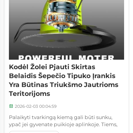
Kodėl Žolei Pjauti Skirtas
Belaidis Šepečio Tipuko Įrankis
Yra Būtinas Triukšmo Jautrioms
Teritorijoms
2026-02-03 00:04:59
Palaikyti tvarkingą kiemą gali būti sunku,
ypač jei gyvenate puikioje aplinkoje. Tiems,
kurie nori laikyti savo sodus tvarkingus, bet