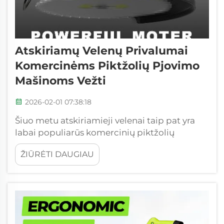
Atskiriamų Velenų Privalumai
Komercinėms Piktžolių Pjovimo
Mašinoms Vežti
2026-02-01 07:38:18
Šiuo metu atskiriamieji velenai taip pat yra
labai populiarūs komercinių piktžolių
pjovimo mašinų vežimui. Jie yra būtini
ŽIŪRĖTI DAUGIAU
tvarkingų sodų ir parkų priežiūrai.
Atskiriamieji velenai leidžia patogiau vežti,
saugoti ir naudoti savo pjovimo mašinas.
Vietoj...