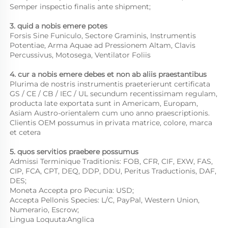
Semper inspectio finalis ante shipment;   
3. quid a nobis emere potes 
Forsis Sine Funiculo, Sectore Graminis, Instrumentis 
Potentiae, Arma Aquae ad Pressionem Altam, Clavis 
Percussivus, Motosega, Ventilator Foliis 
4. cur a nobis emere debes et non ab aliis praestantibus 
Plurima de nostris instrumentis praeterierunt certificata 
GS / CE / CB / IEC / UL secundum recentissimam regulam, 
producta late exportata sunt in Americam, Europam, 
Asiam Austro-orientalem cum uno anno praescriptionis. 
Clientis OEM possumus in privata matrice, colore, marca 
et cetera 
5. quos servitios praebere possumus 
Admissi Terminique Traditionis: FOB, CFR, CIF, EXW, FAS, 
CIP, FCA, CPT, DEQ, DDP, DDU, Peritus Traductionis, DAF, 
DES; 
Moneta Accepta pro Pecunia: USD; 
Accepta Pellonis Species: L/C, PayPal, Western Union, 
Numerario, Escrow; 
Lingua Loquuta:Anglica 