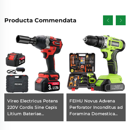
Producta Commendata
Vireo Electricus Potens
FEIHU Novus Advena
220V Cordis Sine Cepis
Perforator Inconditus ad
Litium Bateriae
Foramina Domestica
Percussio Clavis
Wireless Miniatura
Industrialis Gradus pro
Litium Batteria 12V/21V