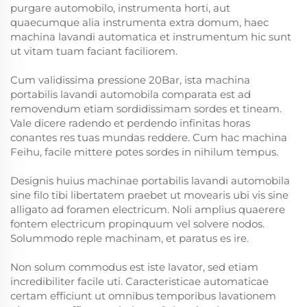
purgare automobilo, instrumenta horti, aut
quaecumque alia instrumenta extra domum, haec
machina lavandi automatica et instrumentum hic sunt
ut vitam tuam faciant faciliorem.
Cum validissima pressione 20Bar, ista machina
portabilis lavandi automobila comparata est ad
removendum etiam sordidissimam sordes et tineam.
Vale dicere radendo et perdendo infinitas horas
conantes res tuas mundas reddere. Cum hac machina
Feihu, facile mittere potes sordes in nihilum tempus.
Designis huius machinae portabilis lavandi automobila
sine filo tibi libertatem praebet ut movearis ubi vis sine
alligato ad foramen electricum. Noli amplius quaerere
fontem electricum propinquum vel solvere nodos.
Solummodo reple machinam, et paratus es ire.
Non solum commodus est iste lavator, sed etiam
incredibiliter facile uti. Caracteristicae automaticae
certam efficiunt ut omnibus temporibus lavationem