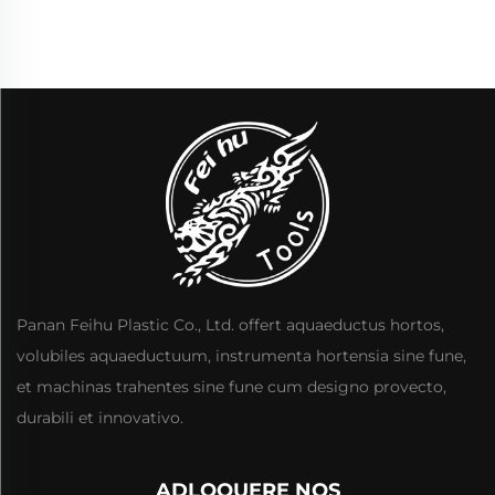
Mercatura DIY
Inconditus 10MM
Perforatores
Panan Feihu Plastic Co., Ltd. offert aquaeductus hortos,
volubiles aquaeductuum, instrumenta hortensia sine fune,
et machinas trahentes sine fune cum designo provecto,
durabili et innovativo.
ADLOQUERE NOS