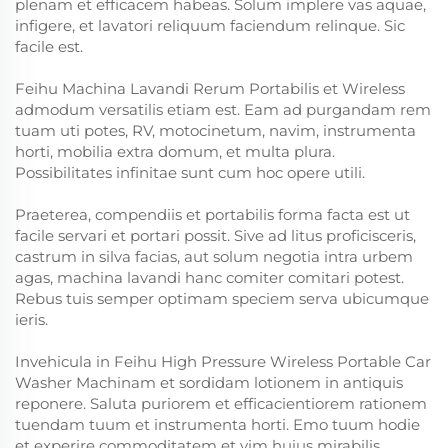
plenam et efficacem habeas. Solum implere vas aquae,
infigere, et lavatori reliquum faciendum relinque. Sic
facile est.
Feihu Machina Lavandi Rerum Portabilis et Wireless
admodum versatilis etiam est. Eam ad purgandam rem
tuam uti potes, RV, motocinetum, navim, instrumenta
horti, mobilia extra domum, et multa plura.
Possibilitates infinitae sunt cum hoc opere utili.
Praeterea, compendiis et portabilis forma facta est ut
facile servari et portari possit. Sive ad litus proficisceris,
castrum in silva facias, aut solum negotia intra urbem
agas, machina lavandi hanc comiter comitari potest.
Rebus tuis semper optimam speciem serva ubicumque
ieris.
Invehicula in Feihu High Pressure Wireless Portable Car
Washer Machinam et sordidam lotionem in antiquis
reponere. Saluta puriorem et efficacientiorem rationem
tuendam tuum et instrumenta horti. Emo tuum hodie
et experire commoditatem et vim huius mirabilis