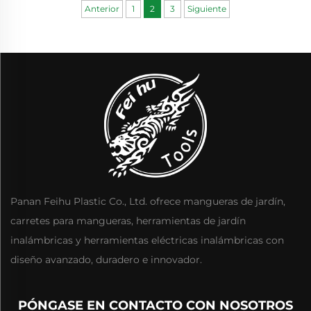
Madera en DIY
Anterior
1
2
3
Siguiente
Panan Feihu Plastic Co., Ltd. ofrece mangueras de jardín,
carretes para mangueras, herramientas de jardín
inalámbricas y herramientas eléctricas inalámbricas con
diseño avanzado, duradero e innovador.
PÓNGASE EN CONTACTO CON NOSOTROS