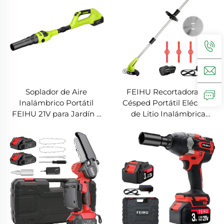
manguera para pared
Soplador de Aire
FEIHU Recortadora de
Inalámbrico Portátil
Césped Portátil Eléctrica
FEIHU 21V para Jardín y
de Litio Inalámbrica
Piso con Motor sin
12V/21V/40V Aparadora de
Escobillas Batería Liviana
Jardín con Cuchilla de
Soplador de Hojas
Acero para Recortar el
Eléctrico de Fuente
Césped