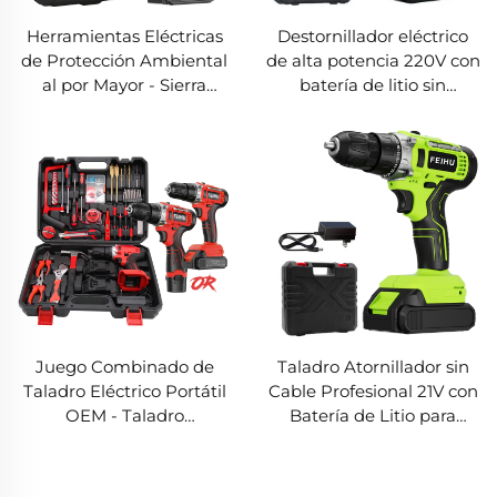
Herramientas Eléctricas
Destornillador eléctrico
de Protección Ambiental
de alta potencia 220V con
al por Mayor - Sierra
batería de litio sin
Eléctrica Mini Inalámbrica
escobillas y llave de
de 21V para Trabajos en el
impacto de grado
Jardín
industrial para venta al
por mayor DIY
Juego Combinado de
Taladro Atornillador sin
Taladro Eléctrico Portátil
Cable Profesional 21V con
OEM - Taladro
Batería de Litio para
Inalámbrico Duradero de
Atornillador, Máquina de
Alta Venta con Batería de
Taladro Pequeña para
Litio para Aplicaciones de
Uso en Bricolaje