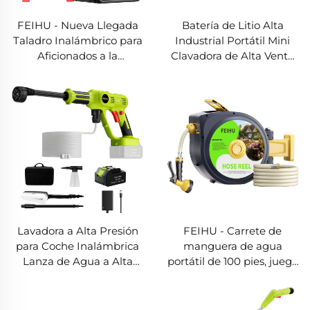
FEIHU - Nueva Llegada
Batería de Litio Alta
Taladro Inalámbrico para
Industrial Portátil Mini
Aficionados a la
Clavadora de Alta Venta
Carpintería, Herramienta
sin Cable para
Inalámbrica Mini con
Construcción Clavadora
Batería de Litio 12V/21V,
de Disparo
Taladro de 10MM sin
Cable
Lavadora a Alta Presión
FEIHU - Carrete de
para Coche Inalámbrica
manguera de agua
Lanza de Agua a Alta
portátil de 100 pies, juego
Presión para Coche
completo, carrete para
Máquina de Lavado
lavar coches, tubo de
Automática y Equipos
jardín, carrete de