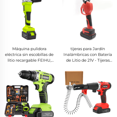
Máquina pulidora
tijeras para Jardín
eléctrica sin escobillas de
Inalámbricas con Batería
litio recargable FEIHU,
de Litio de 21V - Tijeras
máquina de corte
Eléctricas para Poda de
personalizada,
Árboles, Tijeras
herramientas eléctricas,
Industriales de Acero de
amoladora angular de
30MM para Poda con
mano
Energía Eléctrica