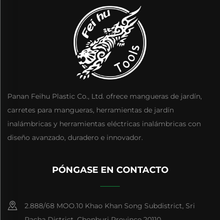
Panan Feihu Plastic Co., Ltd. ofrece mangueras de jardín,
carretes para mangueras, herramientas de jardín
inalámbricas y herramientas eléctricas inalámbricas con
diseño avanzado, duradero e innovador.
PÓNGASE EN CONTACTO
2.888/68 MOO.10 Khao Khan Song Subdistrict, Sri
Racha District, Chonburi Province 20110