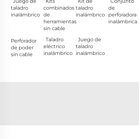
Juego de
Kits
Kit de
Conjunto
taladro
combinados
taladro
de
inalámbrico
de
inalámbrico
perforadora
herramientas
inalámbrica
sin cable
Taladro
Juego de
Perforador
eléctrico
taladro
de poder
inalámbrico
inalámbrico
sin cable