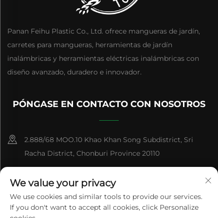
Panan Feihu Plastic Co., Ltd. ofrece mangueras de jardín,
carretes para mangueras, herramientas de jardín
inalámbricas y herramientas eléctricas inalámbricas con
diseño avanzado, duradero e innovador.
PÓNGASE EN CONTACTO CON NOSOTROS
2.888/68 MOO.10 Khao Khan Song Subdistrict, Sri
Racha District, Chonburi Province 20110
+86-15084383434
We value your privacy
[email protected]
We use cookies and similar tools to provide our services.
If you don't want to accept all cookies, click Personalize