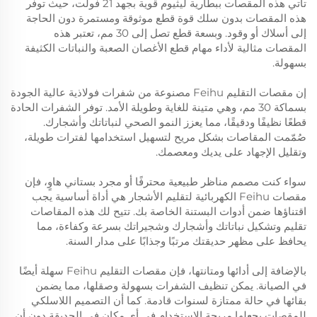
تأتي هذه المقصات ببطارية ليثيوم قوية بجهد 21 فولت، حيث توفر
هذه المقصات بدون سلك قوة قطع موثوقة ومستمرة دون الحاجة
إلى أسلاك أو وقود. وبسعة قطع تصل إلى 30 مم، تعتبر هذه
المقصات مثالية لأداء مهام قطع الأغصان الصعبة والنباتات الكثيفة
بسهولة.
إن مقصات التقليم Feihu مصنوعة من شفرات فولاذية عالية الجودة
بسماكة 30 مم، وهي متينة للغاية وطويلة الأمد. توفر الشفرات الحادة
قطعًا نظيفًا ودقيقًا، مما يعزز النمو الصحي لنباتاتك وأشجارك.
صُمّمت المقاصات بشكل مريح لتسهيل استخدامها لفترات طويلة،
وتقليل الإجهاد على يديك ومعصمك.
سواء كنت مصمم مناظر طبيعية محترفًا أو مجرد بستاني هاوٍ، فإن
مقصات Feihu الكهربائية لتقليم الأشجار هي أداة أساسية يجب
اقتناؤها ضمن أدوات البستنة الخاصة بك. تتيح لك هذه المقاصات
تقليم وتشكيل نباتاتك وأشجارك وشجيراتك بسرعة وكفاءة، مما
يحافظ على مظهر حديقتك مرتبًا وجذابًا على مدار السنة.
بالإضافة إلى أدائها ومتانتها، فإن مقصات التقليم Feihu سهلة أيضًا
في الصيانة. يمكن تنظيف الشفرات بسهولة وصقلها، مما يضمن
بقائها في حالة ممتازة لسنوات قادمة. كما أن التصميم اللاسلكي
للمقصات يجعلها مريحة الاستخدام في أي مكان في الحديقة دون أن