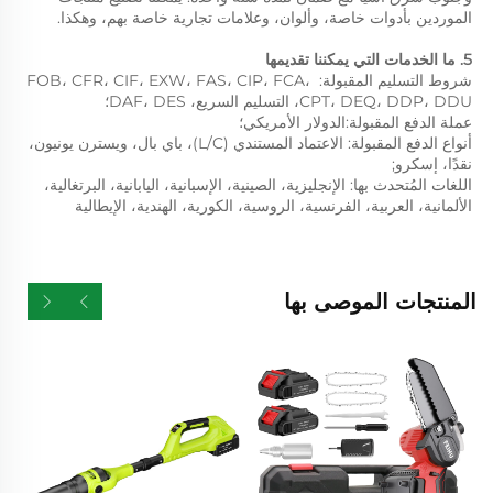
الموردين بأدوات خاصة، وألوان، وعلامات تجارية خاصة بهم، وهكذا. 
5. ما الخدمات التي يمكننا تقديمها 
شروط التسليم المقبولة: FOB، CFR، CIF، EXW، FAS، CIP، FCA، 
CPT، DEQ، DDP، DDU، التسليم السريع، DAF، DES؛ 
عملة الدفع المقبولة:الدولار الأمريكي؛ 
أنواع الدفع المقبولة: الاعتماد المستندي (L/C)، باي بال، ويسترن يونيون، 
نقدًا، إسكرو; 
اللغات المُتحدث بها: الإنجليزية، الصينية، الإسبانية، اليابانية، البرتغالية، 
الألمانية، العربية، الفرنسية، الروسية، الكورية، الهندية، الإيطالية 
المنتجات الموصى بها