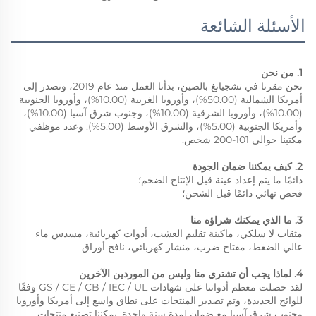
الأسئلة الشائعة
1. من نحن 
نحن مقرنا في تشجيانغ بالصين، بدأنا العمل منذ عام 2019، ونصدر إلى 
أمريكا الشمالية (50.00%)، وأوروبا الغربية (10.00%)، وأوروبا الجنوبية 
(10.00%)، وأوروبا الشرقية (10.00%)، وجنوب شرق آسيا (10.00%)، 
وأمريكا الجنوبية (5.00%)، والشرق الأوسط (5.00%). وعدد موظفي 
مكتبنا حوالي 101-200 شخص. 
2. كيف يمكننا ضمان الجودة 
دائمًا ما يتم إعداد عينة قبل الإنتاج الضخم؛ 
فحص نهائي دائمًا قبل الشحن؛ 
3. ما الذي يمكنك شراؤه منا 
مثقاب لا سلكي، ماكينة تقليم العشب، أدوات كهربائية، مسدس ماء 
عالي الضغط، مفتاح ضرب، منشار كهربائي، نافخ أوراق 
4. لماذا يجب أن تشتري منا وليس من الموردين الآخرين 
لقد حصلت معظم أدواتنا على شهادات GS / CE / CB / IEC / UL وفقًا 
للوائح الجديدة، وتم تصدير المنتجات على نطاق واسع إلى أمريكا وأوروبا 
وجنوب شرق آسيا مع ضمان لمدة سنة واحدة. يمكننا تصنيع منتجات 