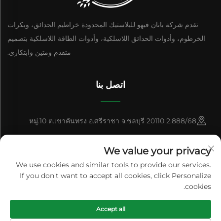
تقدم شركة بانان فيهو للبلاستيك المحدودة خراطيم الحدائق، وبكرات
الخرطوم، وأدوات الحدائق اللاسلكية، وأدوات الطاقة اللاسلكية بتصميم
متقدم ومتين وابتكاري.
اتصل بنا
2.888/68 หมู่.10 ต.เขาคันทรง อ.ศรีราชา จ.ชลบุรี 20110
+86-15084383434
We value your privacy
[email protected]
We use cookies and similar tools to provide our services.
If you don't want to accept all cookies, click Personalize
cookies.
حقوق النشر © شركة بانان فيهو للصناعات البلاستيكية المحدودة جميع الحقوق
Accept all
محفوظة
سياسة الخصوصية
المدونة