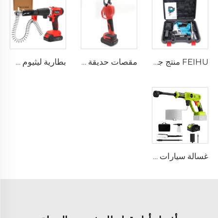
FEIHU منتج جديد المناشير اليدوية لنجارة الخشب منشار دائري كهربائي لا سلكي
مقصات حديقة كهربائية لا سلكية بقوة 21 فولت تعمل بالليثيوم، مقصات تقليم أشجار صناعية من الصلب بسماكة 30 مم
بطارية ليثيوم صناعية عالية المحمولة الصغيرة مسدس المسامير اللاسلكي المحموم مبيعًا لبناء مشاريع البناء مسدس المسامير
غسالة سيارات ضغط عالي بدون سلك - بندقية ماء ضغط عالي لغسيل السيارات، ماكينة وتجهيزات غسيل السيارات الأوتوماتيكية