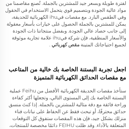
لفترة طويلة وبسعر جيد للمشترين بالجملة. تُصنع مقاصمنا من
مواد عالية الجودة وبتصميم قوي يتحمل الاستخدام في الحقول
وفي الطقس البارد. مع مقصات فيihu الكهربائية للحديقة،
يمكن للمشترين بالجملة الحصول على خيارات بأسعار معقولة
إلى جانب حصاد عالي الجودة. وبفضل منتجاتنا ذات الجودة
والأسعار المنطقية، فإن شركة فيihu علامة تجارية موثوقة
لجميع احتياجاتك المتينة
مقص كهربائي
.
اجعل تجربة البستنة الخاصة بك خالية من المتاعب
مع مقصات الحدائق الكهربائية المتميزة
ستأخذ مقصات الحديقة الكهربائية الأفضل من Feihu عملية
البستنة الخاصة بك إلى المستوى التالي، وتجعلها أكثر كفاءة
وراحة فائقة مع دقة مثالية للمشترين بالجملة. إذا كنتَ منسق
حدائق محترفًا، أو تبحث فقط عن الحفاظ على نباتات فناء
منزلك بشكل جيد، فإن هذه المقصات ستفوق كل التوقعات
المتعلقة بالأداء. وقد ظلت FEIHU دائمًا مخصصة للمنتجات،