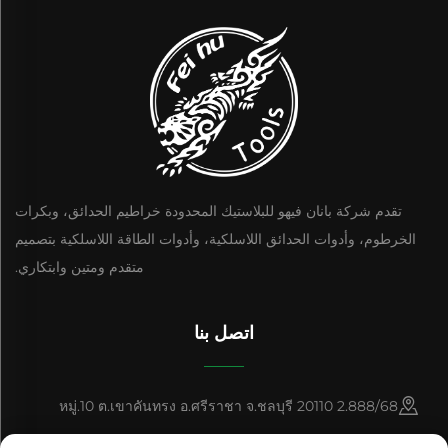
تقدم شركة بانان فيهو للبلاستيك المحدودة خراطيم الحدائق، وبكرات
الخرطوم، وأدوات الحدائق اللاسلكية، وأدوات الطاقة اللاسلكية بتصميم
متقدم ومتين وابتكاري.
اتصل بنا
2.888/68 หมู่.10 ต.เขาคันทรง อ.ศรีราชา จ.ชลบุรี 20110