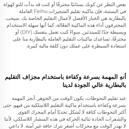
بغض النظر عن كونك بستانيًا محترفًا أو كنت قد بدأت للتو كهواة
في البستنة، فإن ماكينة تقليم الشجيرات Feihu العاملة
بالبطارية هي الخيار الأفضل لأعمال التقليم الخاصة بك. سيحب
المحترفون أداء هذه الماكينة الفعّالة، كما أنها سهلة الاستخدام
وبسيطة جدًا للمبتدئين. سواءً كنت تعمل بنفسك (DIY) أو
محترفًا، تساعدك ماكينات التقليم العاملة بالبطارية منا على
استعادة السيطرة على عملك دون كلفة مالية كبيرة.
أنهِ المهمة بسرعة وكفاءة باستخدام مجزاف التقليم
بالبطارية عالي الجودة لدينا
عند تقليم التحوطات، يكون الوقت من الجوهر. أنجز المهمة
بسرعة وكفاءة باستخدام ماكينة التقليم اللاسلكية من فيهو. حتى
أكثر التحوطات كثافة لا تُشكل تحديًا أمام المحرك القوي
والشفرات الحادة ثنائية الحركة في هذه المنشار اللاسلكي، لأننا
لا نهدر الوقت مع محركات أصغر تترك حافة غير آمنة. لا داعي