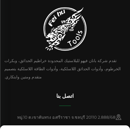
تقدم شركة بانان فيهو للبلاستيك المحدودة خراطيم الحدائق، وبكرات
الخرطوم، وأدوات الحدائق اللاسلكية، وأدوات الطاقة اللاسلكية بتصميم
متقدم ومتين وابتكاري.
اتصل بنا
2.888/68 หมู่.10 ต.เขาคันทรง อ.ศรีราชา จ.ชลบุรี 20110
+86-15084383434