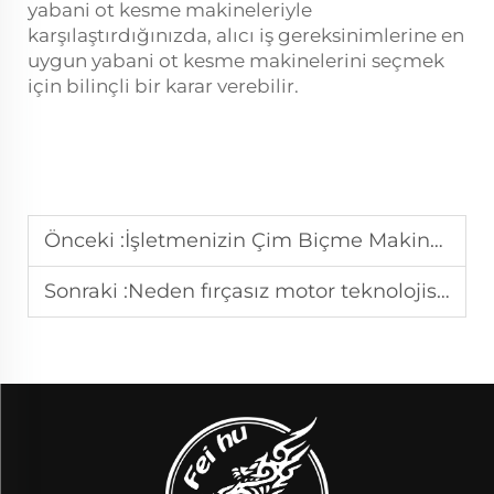
yabani ot kesme makineleriyle
karşılaştırdığınızda, alıcı iş gereksinimlerine en
uygun yabani ot kesme makinelerini seçmek
için bilinçli bir karar verebilir.
Önceki :
İşletmenizin Çim Biçme Makinesi Kiralama Hizmeti Sunmasının Nedenleri
Sonraki :
Neden fırçasız motor teknolojisi ağır iş yüküne dayanıklı çim biçme makinaları için kritik öneme sahiptir