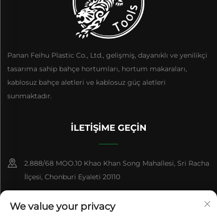
Panan Feihu Plastic Co., Ltd., gelişmiş, dayanıklı ve yenilikçi
tasarıma sahip bahçe hortumları, hortum makaraları,
kablosuz bahçe aletleri ve kablosuz güç aletleri
sunmaktadır.
İLETIŞIME GEÇIN
2.888/68 MOO.10 Khao Khan Song Mahallesi, Sri Racha
İlçesi, Chonburi Eyaleti 20110
+86-15084383434
We value your privacy