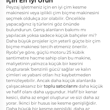
İçin En İyi Ürün
Peyzaj işletmeniz için en iyi çim kesme
makinesini veya iplikli çim biçme makinesini
seçmek oldukça zor olabilir. Öncelikle
yapacağınız iş türlerini göz önünde
bulundurun. Geniş alanların bakımı mı
yapılacak yoksa sadece küçük bahçeler mi?
Daha büyük projeler için yeterli güçte bir çim
biçme makinesi tercih etmeniz önerilir.
Ryobi’ye göre, güçlü motoru 25 kübik
santimetre hacme sahip olan bu makine,
maliyetinin yalnızca küçük bir kesrini
oluşturarak 'benzinli gücü' sağlar ve kalın
çimleri ve yabani otları hız kaybetmeden
temizleyebilir. Ancak daha küçük alanlarda
çalışacaksanız bir
toplu satıcılarını
daha küçük
ve hafif olanı daha uygundur. Hafif bir kenar
kesici, daha az engel oluşturur ve sizi daha az
yorar. İkinci bir husus ise kesme genişliğidir.
Daha büyük bir kesme genişliği, daha az