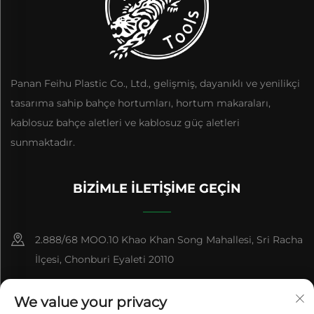
Panan Feihu Plastic Co., Ltd., gelişmiş, dayanıklı ve yenilikçi
tasarıma sahip bahçe hortumları, hortum makaraları,
kablosuz bahçe aletleri ve kablosuz güç aletleri
sunmaktadır.
BIZIMLE İLETIŞIME GEÇIN
2.888/68 MOO.10 Khao Khan Song Mahallesi, Sri Racha
İlçesi, Chonburi Eyaleti 20110
+86-15084383434
We value your privacy