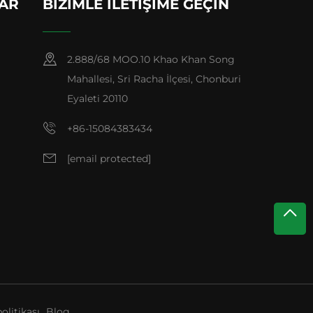
LAR
BIZIMLE İLETIŞIME GEÇIN
2.888/68 MOO.10 Khao Khan Song
Mahallesi, Sri Racha İlçesi, Chonburi
Eyaleti 20110
+86-15084383434
[email protected]
politikası
Blog