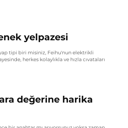
çenek yelpazesi
p tipi biri misiniz, Feihu'nun elektrikli
esinde, herkes kolaylıkla ve hızla cıvataları
 para değerine harika
k, ince bir anahtar mı arıyorsunuz yoksa zaman