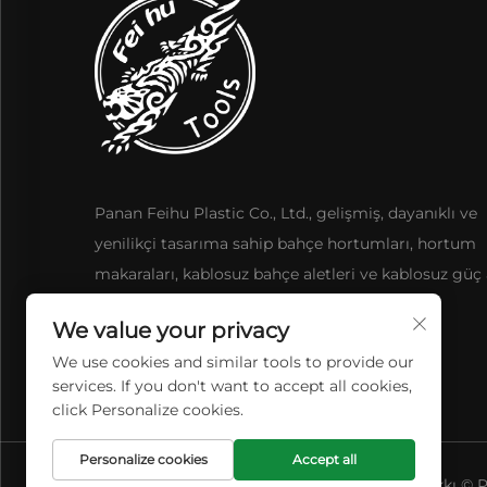
Panan Feihu Plastic Co., Ltd., gelişmiş, dayanıklı ve
yenilikçi tasarıma sahip bahçe hortumları, hortum
makaraları, kablosuz bahçe aletleri ve kablosuz güç a
sunmaktadır.
We value your privacy
We use cookies and similar tools to provide our
services. If you don't want to accept all cookies,
click Personalize cookies.
Personalize cookies
Accept all
Telif Hakkı © 