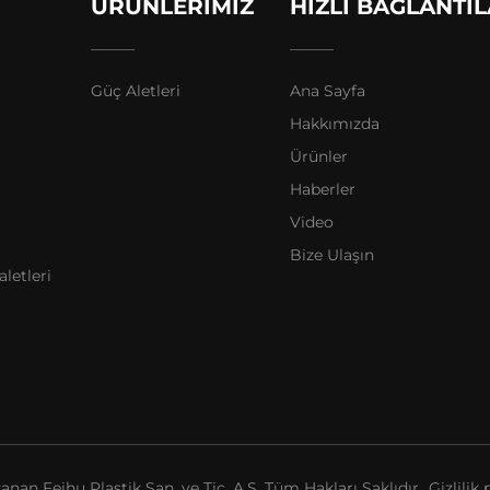
ÜRÜNLERIMIZ
HIZLI BAĞLANTI
Güç Aletleri
Ana Sayfa
Hakkımızda
Ürünler
Haberler
Video
Bize Ulaşın
letleri
Panan Feihu Plastik San. ve Tic. A.Ş. Tüm Hakları Saklıdır
Gizlilik 