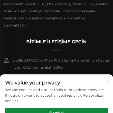
Panan Feihu Plastic Co., Ltd., gelişmiş, dayanıklı ve yenilikçi
tasarıma sahip bahçe hortumları, hortum makaraları,
kablosuz bahçe aletleri ve kablosuz güç aletleri
sunmaktadır.
BIZIMLE İLETIŞIME GEÇIN
2.888/68 MOO.10 Khao Khan Song Mahallesi, Sri Racha
İlçesi, Chonburi Eyaleti 20110
+86-15084383434
We value your privacy
[email protected]
We use cookies and similar tools to provide our services.
If you don't want to accept all cookies, click Personalize
cookies.
Telif Hakkı © Panan Feihu Plastik San. ve Tic. A.Ş. Tüm Hakları
Accept all