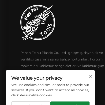
Panan Feihu Plastic Co., Ltd., gelişmiş, dayanıklı ve
yenilikçi tasarıma sahip bahçe hortumları, hortum
makaraları, kablosuz bahçe aletleri ve kablosuz güç a
sunmaktadır.
We value your privacy
We use cookies and similar tools to provide our
services. If you don't want to accept all cookies,
click Personalize cookies.