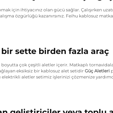
mak için ihtiyacınız olan gücü sağlar. Çalışırken uzat
lışma özgürlüğü kazanırsınız. Feihu kablosuz matkap s
bir sette birden fazla araç
yutta çok çeşitli aletler içerir. Matkaplı tornavidalar
sağlayan eksiksiz bir kablosuz alet setidir
Güç Aletleri
p
 elektrikli aletler setimiz işlerinizi çözmenize yardımcı
n geliştiriciler veya toplu a