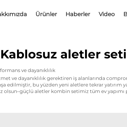
akkımızda
Ürünler
Haberler
Video
B
Kablosuz aletler seti
ormans ve dayanıklılık
zmet ve dayanıklılık gerektiren iş alanlarında comprom
nşa edilmiştir, bu yüzden yeni aletlere tekrar yatırı
 olsun–güçlü aletler kombin setimiz tüm ev yapımı pr