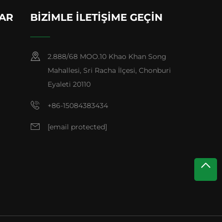
LAR
BIZIMLE İLETIŞIME GEÇIN
2.888/68 MOO.10 Khao Khan Song
Mahallesi, Sri Racha İlçesi, Chonburi
Eyaleti 20110
+86-15084383434
[email protected]