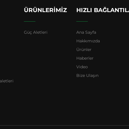
ÜRÜNLERIMIZ
HIZLI BAĞLANTI
Güç Aletleri
Ana Sayfa
Hakkımızda
Ürünler
Haberler
Video
Bize Ulaşın
letleri