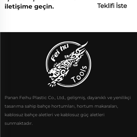
Teklifi İste
iletişime geçin.
Panan Feihu Plastic Co., Ltd., gelişmiş, dayanıklı ve yenilikçi
tasarıma sahip bahçe hortumları, hortum makaraları,
kablosuz bahçe aletleri ve kablosuz güç aletleri
sunmaktadır.