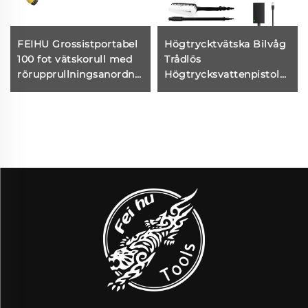
FEIHU Grossistportabel
Högtrycktvätska Bilvåg
100 fot vätskorull med
Trådlös
rörupprullningsanordning
Högtrycksvattenpistol
för bilväsning,
Bilvågsmaskin
trädgårdsslang,
Automatisk och
väggmonterad
Utrustning
slangvinda