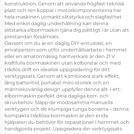
konstruktion. Genom att använda högfast teknisk
plast och ren koppar i motorkomponenterna har
hela maskinen utmärkt slitstyrka och slagfasthet.
Med enkel daglig underhållning kan denna
slitstarka elborrmaskin tjäna dig pålitligt i år utan att
prestandan försämrats.
Oavsett om du är en daglig DIY-entusiast, en
privatperson som utför underhållsarbete i hemmet
eller en amatörmässig hantverkare är den 21 V
kraftfulla borrmaskinen utan kolborstar och med
trådlös drift en idealisk uppgradering för ditt
verktygssats. Genom att kombinera stark effekt,
lång batteritid, portabel mini-storlek och en
människovänlig design uppfyller denna allt-i-ett-
elborrmaskin perfekt dina dagliga borr- och
skruvbehov. Släpp de mödosamma manuella
verktygen och de klumpiga tunga borrarna – denna
kompakta trådlösa borrmaskin är den enda
hjälparen du behöver för reparationer i hemmet och
handgjorda projekt. Uppgradera din verktygssats