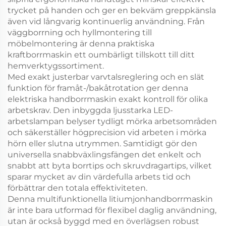
trycket på handen och ger en bekväm greppkänsla
även vid långvarig kontinuerlig användning. Från
väggborrning och hyllmontering till
möbelmontering är denna praktiska
kraftborrmaskin ett oumbärligt tillskott till ditt
hemverktygssortiment.
Med exakt justerbar varvtalsreglering och en slät
funktion för framåt-/bakåtrotation ger denna
elektriska handborrmaskin exakt kontroll för olika
arbetskrav. Den inbyggda ljusstarka LED-
arbetslampan belyser tydligt mörka arbetsområden
och säkerställer högprecision vid arbeten i mörka
hörn eller slutna utrymmen. Samtidigt gör den
universella snabbväxlingsfängen det enkelt och
snabbt att byta borrtips och skruvdragartips, vilket
sparar mycket av din värdefulla arbets tid och
förbättrar den totala effektiviteten.
Denna multifunktionella litiumjonhandborrmaskin
är inte bara utformad för flexibel daglig användning,
utan är också byggd med en överlägsen robust