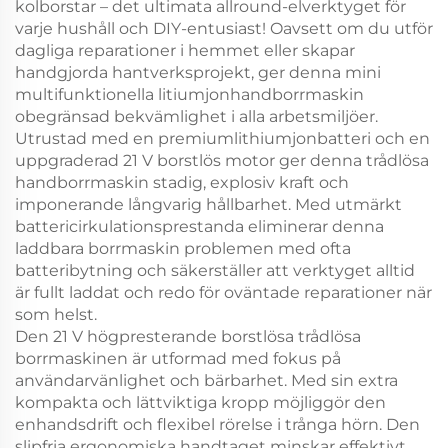
kolborstar – det ultimata allround-elverktyget för
varje hushåll och DIY-entusiast! Oavsett om du utför
dagliga reparationer i hemmet eller skapar
handgjorda hantverksprojekt, ger denna mini
multifunktionella litiumjonhandborrmaskin
obegränsad bekvämlighet i alla arbetsmiljöer.
Utrustad med en premiumlithiumjonbatteri och en
uppgraderad 21 V borstlös motor ger denna trådlösa
handborrmaskin stadig, explosiv kraft och
imponerande långvarig hållbarhet. Med utmärkt
battericirkulationsprestanda eliminerar denna
laddbara borrmaskin problemen med ofta
batteribytning och säkerställer att verktyget alltid
är fullt laddat och redo för oväntade reparationer när
som helst.
Den 21 V högpresterande borstlösa trådlösa
borrmaskinen är utformad med fokus på
användarvänlighet och bärbarhet. Med sin extra
kompakta och lättviktiga kropp möjliggör den
enhandsdrift och flexibel rörelse i trånga hörn. Den
slipfria ergonomiska handtaget minskar effektivt