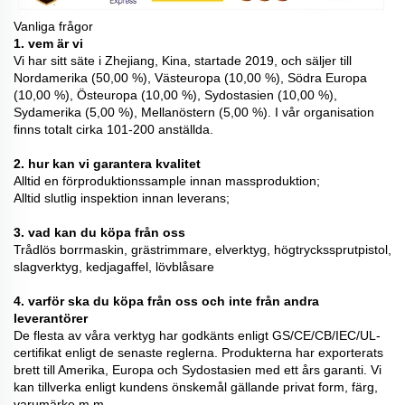
Vanliga frågor
1. vem är vi
Vi har sitt säte i Zhejiang, Kina, startade 2019, och säljer till
Nordamerika (50,00 %), Västeuropa (10,00 %), Södra Europa
(10,00 %), Östeuropa (10,00 %), Sydostasien (10,00 %),
Sydamerika (5,00 %), Mellanöstern (5,00 %). I vår organisation
finns totalt cirka 101-200 anställda.
2. hur kan vi garantera kvalitet
Alltid en förproduktionssample innan massproduktion;
Alltid slutlig inspektion innan leverans;
3. vad kan du köpa från oss
Trådlös borrmaskin, grästrimmare, elverktyg, högtryckssprutpistol,
slagverktyg, kedjagaffel, lövblåsare
4. varför ska du köpa från oss och inte från andra
leverantörer
De flesta av våra verktyg har godkänts enligt GS/CE/CB/IEC/UL-
certifikat enligt de senaste reglerna. Produkterna har exporterats
brett till Amerika, Europa och Sydostasien med ett års garanti. Vi
kan tillverka enligt kundens önskemål gällande privat form, färg,
varumärke m.m.