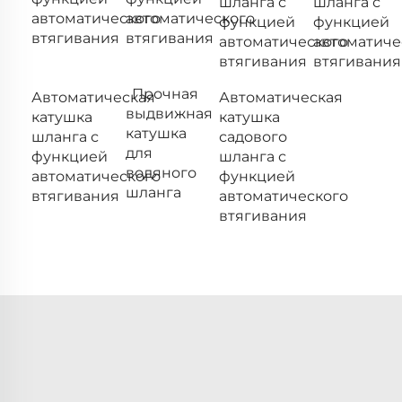
шланга с
шланга с
автоматического
автоматического
функцией
функцией
втягивания
втягивания
автоматического
автоматиче
втягивания
втягивания
Прочная
Автоматическая
Автоматическая
выдвижная
катушка
катушка
катушка
шланга с
садового
для
функцией
шланга с
водяного
автоматического
функцией
шланга
втягивания
автоматического
втягивания